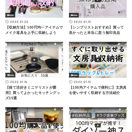
2022.01.20
2022.01.15
【収納方法】100円均一アイテムで
【シンプリストおすすめ】買って
メイク道具を上手に収納しよう
良かったと本当に思う無印良品
2022.01.16
2022.01.15
【捨て活好きミニマリストが愛
【100均アイテムで便利に】文房具
用】買ってよかったキッチングッ
を使いやすく収納する方法紹介
ズ15選