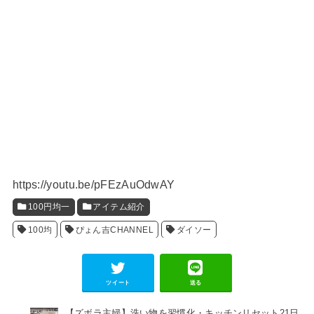
https://youtu.be/pFEzAuOdwAY
100円均一
アイテム紹介
100均
ぴょん吉CHANNEL
ダイソー
ツイート
送る
【ズボラ主婦】洗い物を習慣化・キッチンリセット21日