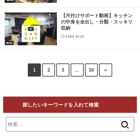
【片付けサポート動画】キッチン
の中身を全出し・分類・スッキリ
収納
2022.01.27
1
2
3
…
10
＞
探したいキーワードを入れて検索
検
索: