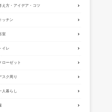
考え方・アイデア・コツ
キッチン
浴室
トイレ
クローゼット
デスク周り
一人暮らし
服