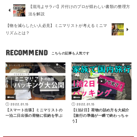
【混沌よサラバ】片付けのプロが煩わしい書類の整理方
法を解説
【物を減らしたい人必見】ミニマリストが考えるミニマ
リズムとは？
RECOMMEND
2022.01.15
2022.01.15
【スマート出張】ミニマリストの
【1泊2日】荷物の詰め方を大紹介
一泊二日出張の荷物に収納を学ぶ
【旅行の準備が一瞬で終わっちゃ
う】