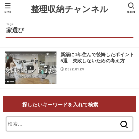
整理収納チャンネル
MENU
SEARCH
家選び
新築に1年住んで後悔したポイント
5選 失敗しないための考え方
2022.01.29
探したいキーワードを入れて検索
検
索: