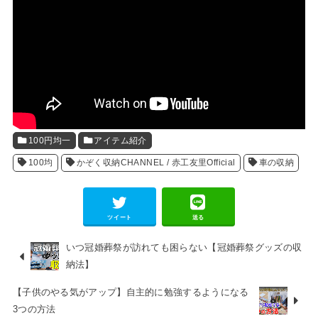
100円均一
アイテム紹介
100均
かぞく収納CHANNEL / 赤工友里Official
車の収納
ツイート
送る
いつ冠婚葬祭が訪れても困らない【冠婚葬祭グッズの収
納法】
【子供のやる気がアップ】自主的に勉強するようになる
3つの方法