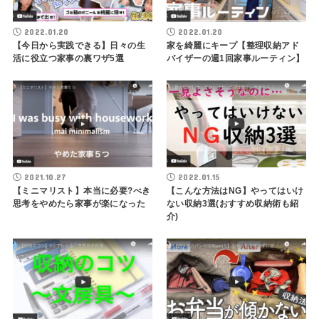
2022.01.20
2022.01.20
【今日から実践できる】日々の生
家を綺麗にキープ【整理収納アド
活に役立つ家事の裏ワザ5選
バイザーの週1回家事ルーティン】
2021.10.27
2022.01.15
【ミニマリスト】本当に必要?べき
【こんな方法はNG】やってはいけ
思考をやめたら家事が楽になった
ない収納3選(おすすめ収納術も紹
介)