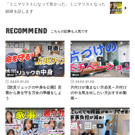
「ミニマリストになって良かった」ミニマリストなった
経緯を話します
RECOMMEND
2022.01.20
2022.01.20
【防災リュックの中身を公開】災
片付けが進まない方必見～片付け
害から身を守る万全の準備をしよ
のやる気を出したい方おすすめ動
う
画～