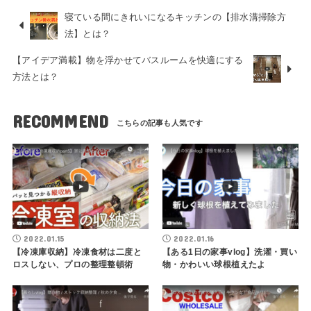
寝ている間にきれいになるキッチンの【排水溝掃除方
法】とは？
【アイデア満載】物を浮かせてバスルームを快適にする
方法とは？
RECOMMEND
2022.01.15
2022.01.16
【冷凍庫収納】冷凍食材は二度と
【ある1日の家事vlog】洗濯・買い
ロスしない、プロの整理整頓術
物・かわいい球根植えたよ