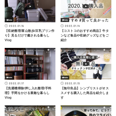
2022.01.16
2022.01.14
【収納整理/富山散歩/豆乳プリン作
【コストコのおすすめ商品】牛タ
り】見るだけで癒される暮らし
ンなど食品や収納グッズなどをご
Vlog
紹介
2022.01.17
2022.01.15
【洗濯槽掃除/押し入れ整理/手料
【無印良品】シンプリストがオス
理】手間をかける素敵な暮らし
スメする購入した商品を紹介しま
Vlog
す