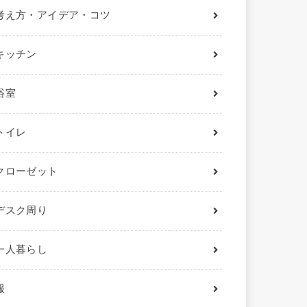
考え方・アイデア・コツ
キッチン
浴室
トイレ
クローゼット
デスク周り
一人暮らし
服