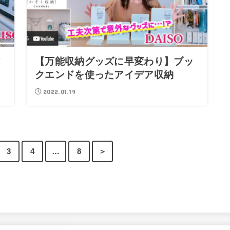
ア
【万能収納グッズに早変わり】ブッ
クエンドを使ったアイデア収納
2022.01.19
3
4
…
8
＞