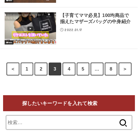
【子育てママ必見】100均商品で
揃えたマザーズバッグの中身紹介
2022.01.17
＜
1
2
3
4
5
…
8
＞
探したいキーワードを入れて検索
検
索: