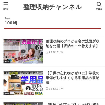
整理収納チャンネル
MENU
SEARCH
100均
整理収納のプロが自宅の洗面所収
納を公開【収納のコツ教えます】
2022.01.19
【子供の忘れ物がゼロに】学校の
準備がしやすくなる学用品の収納
法
2022.01.19
【収納力がアップ】つっぱり棒を