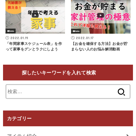
2022.01.19
2022.01.17
「年間家事スケジュール表」を作
【お金を確保する方法】お金が貯
って家事をグンとラクにしよう
まらない人のお悩み解消動画
探したいキーワードを入れて検索
検
索:
カテゴリー
アイテム紹介