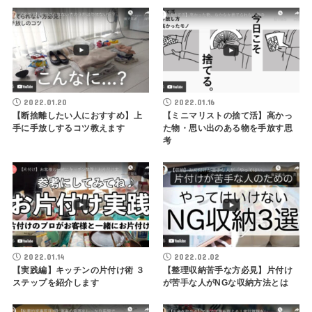
2022.01.20
2022.01.16
【断捨離したい人におすすめ】上
【ミニマリストの捨て活】高かっ
手に手放しするコツ教えます
た物・思い出のある物を手放す思
考
2022.01.14
2022.02.02
【実践編】キッチンの片付け術 ３
【整理収納苦手な方必見】片付け
ステップを紹介します
が苦手な人がNGな収納方法とは