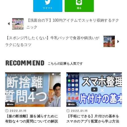
ツイート
送る
【洗面台の下】100均アイテムでスッキリ収納するテク
ニック
【スポンジ汚したくない】牛乳パックで食器や鍋洗いが
ラクになるコツ
RECOMMEND
2022.01.19
2022.01.19
【服の断捨離】服を減らすために
【手軽にできる】片付けの基本を
有効な４つの質問についての解説
スマホのアプリ配置から学ぶ方法